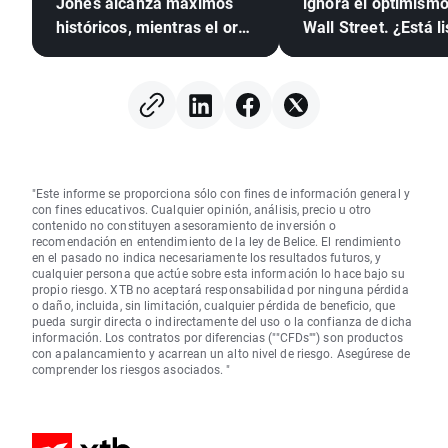
Jones alcanza máximos
ignora el optimism
históricos, mientras el oro
Wall Street. ¿Está li
y la plata suben ante las
para volver el mer
expectativas de un
alcista de las
acuerdo entre EE. UU. e
criptomonedas?
Irán
"Este informe se proporciona sólo con fines de información general y
con fines educativos. Cualquier opinión, análisis, precio u otro
contenido no constituyen asesoramiento de inversión o
recomendación en entendimiento de la ley de Belice. El rendimiento
en el pasado no indica necesariamente los resultados futuros, y
cualquier persona que actúe sobre esta información lo hace bajo su
propio riesgo. XTB no aceptará responsabilidad por ninguna pérdida
o daño, incluida, sin limitación, cualquier pérdida de beneficio, que
pueda surgir directa o indirectamente del uso o la confianza de dicha
información. Los contratos por diferencias (""CFDs"") son productos
con apalancamiento y acarrean un alto nivel de riesgo. Asegúrese de
comprender los riesgos asociados. "