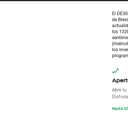
El DE30
de Brex
actuali
los 132
sentimi
(miércol
los inve
progra
Apert
Abre tu
Disfrut
Hazte Cl