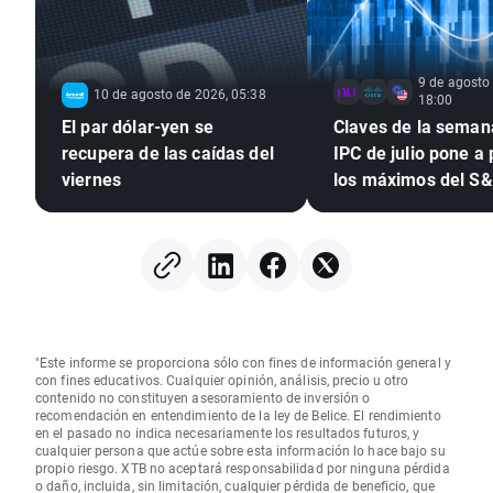
9 de agosto
10 de agosto de 2026, 05:38
18:00
El par dólar-yen se
Claves de la semana
recupera de las caídas del
IPC de julio pone a
viernes
los máximos del S
tras el empleo
"Este informe se proporciona sólo con fines de información general y
con fines educativos. Cualquier opinión, análisis, precio u otro
contenido no constituyen asesoramiento de inversión o
recomendación en entendimiento de la ley de Belice. El rendimiento
en el pasado no indica necesariamente los resultados futuros, y
cualquier persona que actúe sobre esta información lo hace bajo su
propio riesgo. XTB no aceptará responsabilidad por ninguna pérdida
o daño, incluida, sin limitación, cualquier pérdida de beneficio, que