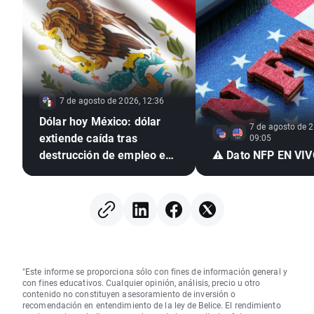
7 de agosto de 2026, 12:36
Dólar hoy México: dólar
7 de agosto de 2
extiende caída tras
09:05
destrucción de empleo en
⚠️ Dato NFP EN VI
EE. UU. e inflación
mexicana en mínimo de
seis años
"Este informe se proporciona sólo con fines de información general y
con fines educativos. Cualquier opinión, análisis, precio u otro
contenido no constituyen asesoramiento de inversión o
recomendación en entendimiento de la ley de Belice. El rendimiento