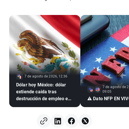
7 de agosto de 2026, 12:36
Dólar hoy México: dólar
7 de agosto de 2
extiende caída tras
09:05
destrucción de empleo en
⚠️ Dato NFP EN VI
EE. UU. e inflación
mexicana en mínimo de
seis años