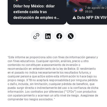
Dólar hoy México: dólar
7 de agosto de 2
extiende caída tras
09:05
destrucción de empleo en
⚠️ Dato NFP EN VI
EE. UU. e inflación
mexicana en mínimo de
seis años
"Este informe se proporciona sólo con fines de información general y
con fines educativos. Cualquier opinión, análisis, precio u otro
contenido no constituyen asesoramiento de inversión o
recomendación en entendimiento de la ley de Belice. El rendimiento
en el pasado no indica necesariamente los resultados futuros, y
cualquier persona que actúe sobre esta información lo hace bajo su
propio riesgo. XTB no aceptará responsabilidad por ninguna pérdida
o daño, incluida, sin limitación, cualquier pérdida de beneficio, que
pueda surgir directa o indirectamente del uso o la confianza de dicha
información. Los contratos por diferencias (""CFDs"") son productos
con apalancamiento y acarrean un alto nivel de riesgo. Asegúrese de
comprender los riesgos asociados. "