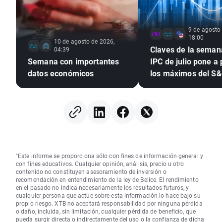
9 de agosto
18:00
10 de agosto de 2026,
Claves de la semana
04:39
Semana con importantes
IPC de julio pone a
datos económicos
los máximos del S
tras el empleo
"Este informe se proporciona sólo con fines de información general y
con fines educativos. Cualquier opinión, análisis, precio u otro
contenido no constituyen asesoramiento de inversión o
recomendación en entendimiento de la ley de Belice. El rendimiento
en el pasado no indica necesariamente los resultados futuros, y
cualquier persona que actúe sobre esta información lo hace bajo su
propio riesgo. XTB no aceptará responsabilidad por ninguna pérdida
o daño, incluida, sin limitación, cualquier pérdida de beneficio, que
pueda surgir directa o indirectamente del uso o la confianza de dicha