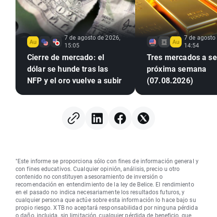
7 de agosto de 2026,
7 de agosto
15:05
14:54
Cierre de mercado: el
Tres mercados a seg
dólar se hunde tras las
próxima semana
NFP y el oro vuelve a subir
(07.08.2026)
"Este informe se proporciona sólo con fines de información general y
con fines educativos. Cualquier opinión, análisis, precio u otro
contenido no constituyen asesoramiento de inversión o
recomendación en entendimiento de la ley de Belice. El rendimiento
en el pasado no indica necesariamente los resultados futuros, y
cualquier persona que actúe sobre esta información lo hace bajo su
propio riesgo. XTB no aceptará responsabilidad por ninguna pérdida
o daño, incluida, sin limitación, cualquier pérdida de beneficio, que