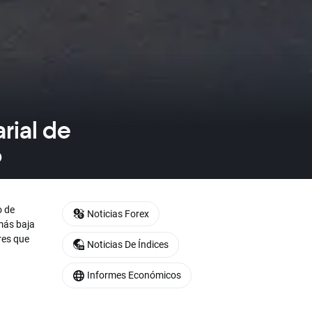
rial de
o
o de
Noticias Forex
 más baja
res que
Noticias De Índices
Informes Económicos