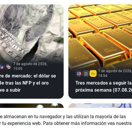
7 de agosto de 2026,
15:05
7 de agosto de 2026,
re de mercado: el dólar se
14:54
e tras las NFP y el oro
Tres mercados a seguir la
ve a subir
próxima semana (07.08.2
se almacenan en tu navegador y las utilizan la mayoría de las
r tu experiencia web. Para obtener más información vea nuestra