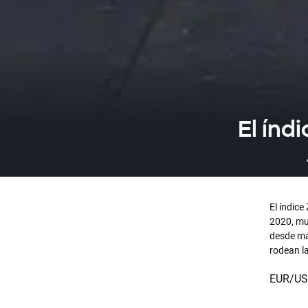
El índ
El índic
2020, mu
desde ma
rodean l
EUR/USD