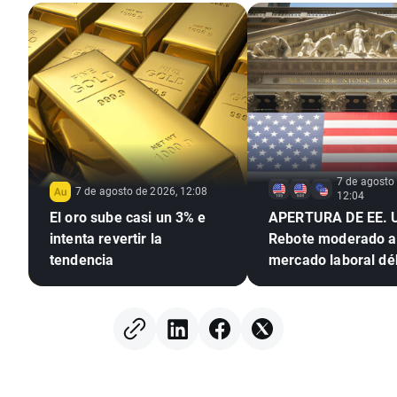
7 de agosto
7 de agosto de 2026, 12:08
12:04
El oro sube casi un 3% e
APERTURA DE EE. 
intenta revertir la
Rebote moderado a
tendencia
mercado laboral déb