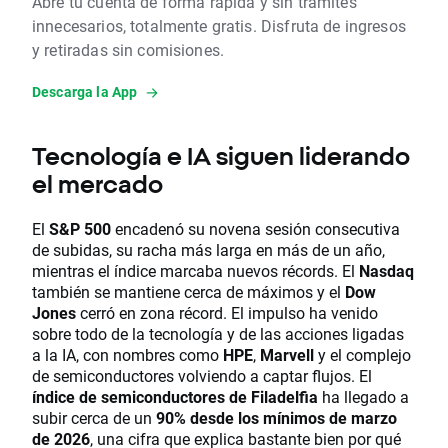
Abre tu cuenta de forma rápida y sin trámites
innecesarios, totalmente gratis. Disfruta de ingresos
y retiradas sin comisiones.
Descarga la App
Tecnología e IA siguen liderando
el mercado
El
S&P 500
encadenó su novena sesión consecutiva
de subidas, su racha más larga en más de un año,
mientras el índice marcaba nuevos récords. El
Nasdaq
también se mantiene cerca de máximos y el
Dow
Jones
cerró en zona récord. El impulso ha venido
sobre todo de la tecnología y de las acciones ligadas
a la IA, con nombres como
HPE
,
Marvell
y el complejo
de semiconductores volviendo a captar flujos. El
índice de semiconductores de Filadelfia
ha llegado a
subir cerca de un
90% desde los mínimos de marzo
de 2026
, una cifra que explica bastante bien por qué