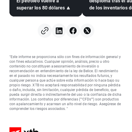
El petróleo vuelve a
desploma tras el a
superar los 80 dólares 🔼
de los inventarios d
EIA en Estados Uni
"Este informe se proporciona sólo con fines de información general y
con fines educativos. Cualquier opinión, análisis, precio u otro
contenido no constituyen asesoramiento de inversión o
recomendación en entendimiento de la ley de Belice. El rendimiento
en el pasado no indica necesariamente los resultados futuros, y
cualquier persona que actúe sobre esta información lo hace bajo su
propio riesgo. XTB no aceptará responsabilidad por ninguna pérdida
o daño, incluida, sin limitación, cualquier pérdida de beneficio, que
pueda surgir directa o indirectamente del uso o la confianza de dicha
información. Los contratos por diferencias (""CFDs"") son productos
con apalancamiento y acarrean un alto nivel de riesgo. Asegúrese de
comprender los riesgos asociados. "