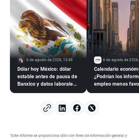
6 de agosto de 2026, 13:49
6 de agosto de 2026,
Dólar hoy México: dólar
Calendario económi
estable antes de pausa de
¿Podrían los infor
Banxico y datos laborales
empleo menos favo
de EE. UU.
presionar a la Rese
Federal para que su
tipos?
"Este informe se proporciona sólo con fines de información general y