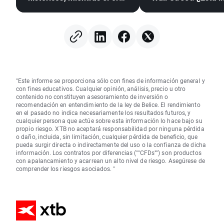
y la plata suben ante las
para volver el mer
expectativas de un
alcista de las
acuerdo entre EE. UU. e
criptomonedas?
Irán
"Este informe se proporciona sólo con fines de información general y
con fines educativos. Cualquier opinión, análisis, precio u otro
contenido no constituyen asesoramiento de inversión o
recomendación en entendimiento de la ley de Belice. El rendimiento
en el pasado no indica necesariamente los resultados futuros, y
cualquier persona que actúe sobre esta información lo hace bajo su
propio riesgo. XTB no aceptará responsabilidad por ninguna pérdida
o daño, incluida, sin limitación, cualquier pérdida de beneficio, que
pueda surgir directa o indirectamente del uso o la confianza de dicha
información. Los contratos por diferencias (""CFDs"") son productos
con apalancamiento y acarrean un alto nivel de riesgo. Asegúrese de
comprender los riesgos asociados. "