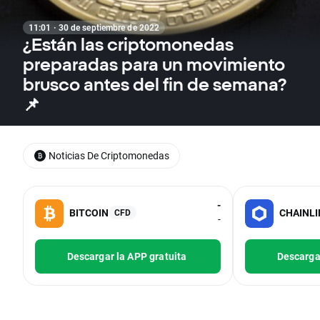
11:01 · 30 de septiembre de 2022
¿Están las criptomonedas
preparadas para un movimiento
brusco antes del fin de semana?
📌
Noticias De Criptomonedas
-
BITCOIN
CHAINLI
CFD
-
Descargar la APP gratuita
Descargar