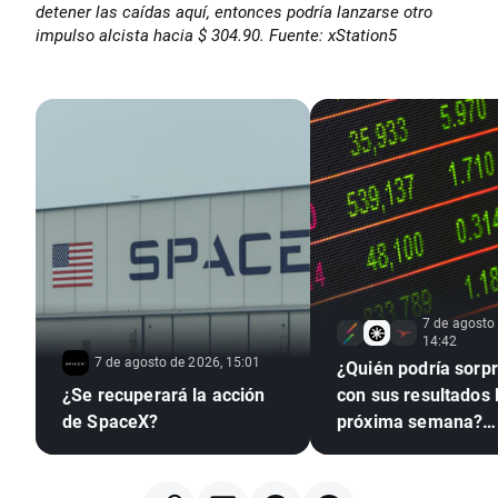
detener las caídas aquí, entonces podría lanzarse otro
impulso alcista hacia $ 304.90. Fuente: xStation5
7 de agosto
14:42
7 de agosto de 2026, 15:01
¿Quién podría sorp
¿Se recuperará la acción
con sus resultados 
de SpaceX?
próxima semana?
(07.08.2026)