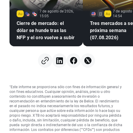
7 de agosto de 2026,
7 de agosto
15:05
14:54
Cierre de mercado: el
Tres mercados a seg
dólar se hunde tras las
próxima semana
NFP y el oro vuelve a subir
(07.08.2026)
"Este informe se proporciona sólo con fines de información general y
con fines educativos. Cualquier opinión, análisis, precio u otro
contenido no constituyen asesoramiento de inversión o
recomendación en entendimiento de la ley de Belice. El rendimiento
en el pasado no indica necesariamente los resultados futuros, y
cualquier persona que actúe sobre esta información lo hace bajo su
propio riesgo. XTB no aceptará responsabilidad por ninguna pérdida
o daño, incluida, sin limitación, cualquier pérdida de beneficio, que
pueda surgir directa o indirectamente del uso o la confianza de dicha
información. Los contratos por diferencias (""CFDs"") son productos