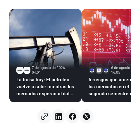
7 de agosto de 2026,
6 de agosto
04:01
16:05
La bolsa hoy: El petróleo
5 riesgos que ame
vuelve a subir mientras los
los mercados en el
mercados esperan al dato
segundo semestre 
de empleo de EEUU
2026