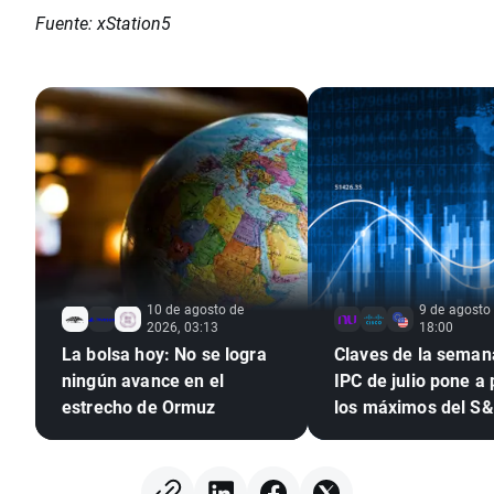
Fuente: xStation5
10 de agosto de
9 de agosto
2026, 03:13
18:00
La bolsa hoy: No se logra
Claves de la semana
ningún avance en el
IPC de julio pone a
estrecho de Ormuz
los máximos del S
tras el empleo