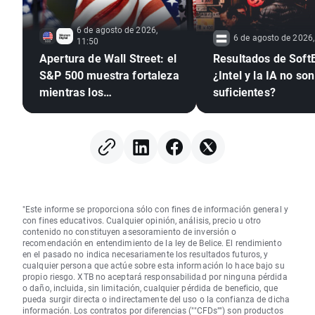
6 de agosto de 2026,
6 de agosto de 2026,
11:50
Apertura de Wall Street: el
Resultados de Soft
S&P 500 muestra fortaleza
¿Intel y la IA no son
mientras los
suficientes?
semiconductores se
rezagan 🚩 Western Digital
cae un 12%
"Este informe se proporciona sólo con fines de información general y
con fines educativos. Cualquier opinión, análisis, precio u otro
contenido no constituyen asesoramiento de inversión o
recomendación en entendimiento de la ley de Belice. El rendimiento
en el pasado no indica necesariamente los resultados futuros, y
cualquier persona que actúe sobre esta información lo hace bajo su
propio riesgo. XTB no aceptará responsabilidad por ninguna pérdida
o daño, incluida, sin limitación, cualquier pérdida de beneficio, que
pueda surgir directa o indirectamente del uso o la confianza de dicha
información. Los contratos por diferencias (""CFDs"") son productos