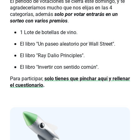
El periodo de votaciones se cierra este domingo, y te
agradeceríamos mucho que nos elijas en las 4
categorías, además
solo por votar entrarás en un
sorteo con varios premios
.
1 Lote de botellas de vino.
El libro "Un paseo aleatorio por Wall Street".
El libro "Ray Dalio Principles".
El libro "Invertir con sentido común".
Para participar,
solo tienes que pinchar aquí y rellenar
el cuestionario
.