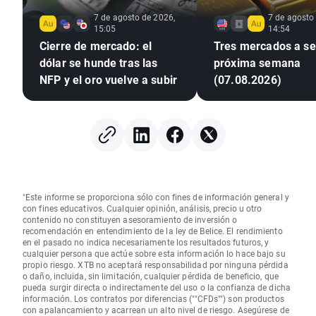
7 de agosto de 2026,
7 de agosto
15:05
14:54
Cierre de mercado: el
Tres mercados a seg
dólar se hunde tras las
próxima semana
NFP y el oro vuelve a subir
(07.08.2026)
"Este informe se proporciona sólo con fines de información general y
con fines educativos. Cualquier opinión, análisis, precio u otro
contenido no constituyen asesoramiento de inversión o
recomendación en entendimiento de la ley de Belice. El rendimiento
en el pasado no indica necesariamente los resultados futuros, y
cualquier persona que actúe sobre esta información lo hace bajo su
propio riesgo. XTB no aceptará responsabilidad por ninguna pérdida
o daño, incluida, sin limitación, cualquier pérdida de beneficio, que
pueda surgir directa o indirectamente del uso o la confianza de dicha
información. Los contratos por diferencias (""CFDs"") son productos
con apalancamiento y acarrean un alto nivel de riesgo. Asegúrese de