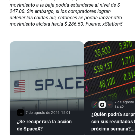
movimiento a la baja podría extenderse al nivel de $
247.00. Sin embargo, si los compradores logran
detener las caídas allí, entonces se podría lanzar otro
movimiento alcista hacia $ 286.50. Fuente: xStation5
7 de agosto
14:42
7 de agosto de 2026, 15:01
¿Quién podría sorp
¿Se recuperará la acción
con sus resultados 
de SpaceX?
próxima semana?