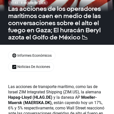
11:43 · 8 de julio de 2024
Las acciones de los operadores
marítimos caen en medio de las
conversaciones sobre el alto el
fuego en Gaza; El huracán Beryl
azota el Golfo de México 📉
Informes Económicos
Noticias De Acciones
Las acciones de transporte marítimo, como las de
Israel ZIM Integrated Shipping (ZIM.US), la alemana
Hapag-Lloyd (HLAG.DE)
y la danesa AP
Moeller-
Maersk (MAERSKA.DK),
están cayendo hoy un 17%,
6% y 5% respectivamente, como Wall Street reaccionó
ante las conversaciones digeridas de alto el fuego en