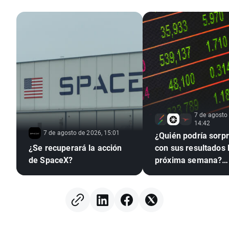
7 de agosto
14:42
7 de agosto de 2026, 15:01
¿Quién podría sorp
¿Se recuperará la acción
con sus resultados 
de SpaceX?
próxima semana?
(07.08.2026)