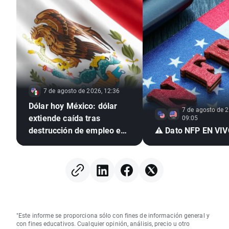
7 de agosto de 2026, 12:36
Dólar hoy México: dólar
7 de agosto de 2
extiende caída tras
09:05
destrucción de empleo en
⚠️ Dato NFP EN VI
EE. UU. e inflación
mexicana en mínimo de
seis años
"Este informe se proporciona sólo con fines de información general y
con fines educativos. Cualquier opinión, análisis, precio u otro