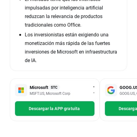
impulsadas por inteligencia artificial
reduzcan la relevancia de productos
tradicionales como Office.
Los inversionistas están exigiendo una
monetización más rápida de las fuertes
inversiones de Microsoft en infraestructura
de IA.
-
Microsoft
GOOG.U
STC
-
MSFT.US, Microsoft Corp
GOOG.US, 
Descargar la APP gratuita
Descargar