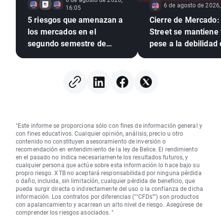
6 de agosto de 2026,
16:05
5 riesgos que amenazan a
Cierre de Mercado:
los mercados en el
Street se mantiene
segundo semestre de
pese a la debilidad 
2026
acciones de memori
alza del petróleo 🗽
"Este informe se proporciona sólo con fines de información general y
con fines educativos. Cualquier opinión, análisis, precio u otro
contenido no constituyen asesoramiento de inversión o
recomendación en entendimiento de la ley de Belice. El rendimiento
en el pasado no indica necesariamente los resultados futuros, y
cualquier persona que actúe sobre esta información lo hace bajo su
propio riesgo. XTB no aceptará responsabilidad por ninguna pérdida
o daño, incluida, sin limitación, cualquier pérdida de beneficio, que
pueda surgir directa o indirectamente del uso o la confianza de dicha
información. Los contratos por diferencias (""CFDs"") son productos
con apalancamiento y acarrean un alto nivel de riesgo. Asegúrese de
comprender los riesgos asociados. "