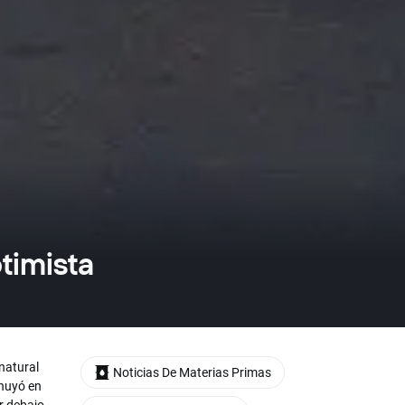
timista
 natural
Noticias De Materias Primas
inuyó en
r debajo