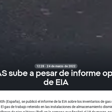
12:28 · 24 de marzo de 2022
 sube a pesar de informe op
de EIA
30h (España), se publicó el informe de la EIA sobre los inventarios de gas
 El gas de trabajo retenido en las instalaciones de almacenamiento dism
llones de pies cúbicos (Bcf) en la semana que finalizó el 18 de marzo, po