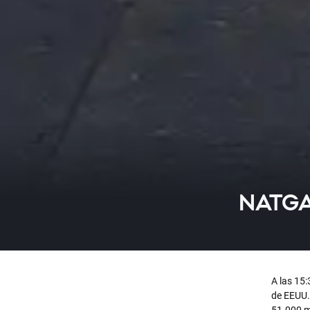
NATGAS
A las 15:
de EEUU.
51.000 mi