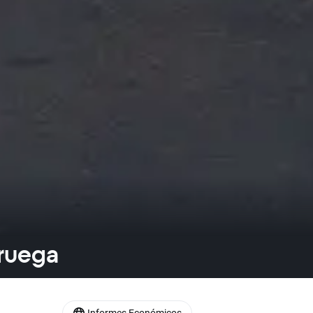
oruega
Informes Económicos