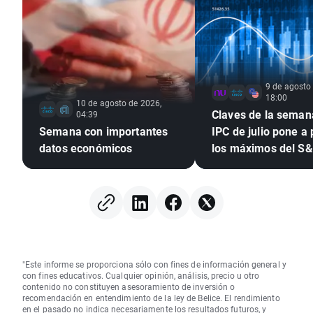
9 de agosto
18:00
10 de agosto de 2026,
Claves de la semana
04:39
Semana con importantes
IPC de julio pone a
datos económicos
los máximos del S
tras el empleo
"Este informe se proporciona sólo con fines de información general y
con fines educativos. Cualquier opinión, análisis, precio u otro
contenido no constituyen asesoramiento de inversión o
recomendación en entendimiento de la ley de Belice. El rendimiento
en el pasado no indica necesariamente los resultados futuros, y