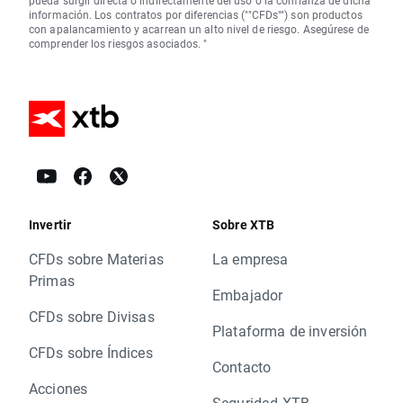
pueda surgir directa o indirectamente del uso o la confianza de dicha
información. Los contratos por diferencias (""CFDs"") son productos
con apalancamiento y acarrean un alto nivel de riesgo. Asegúrese de
comprender los riesgos asociados. "
Invertir
Sobre XTB
CFDs sobre Materias
La empresa
Primas
Embajador
CFDs sobre Divisas
Plataforma de inversión
CFDs sobre Índices
Contacto
Acciones
Seguridad XTB