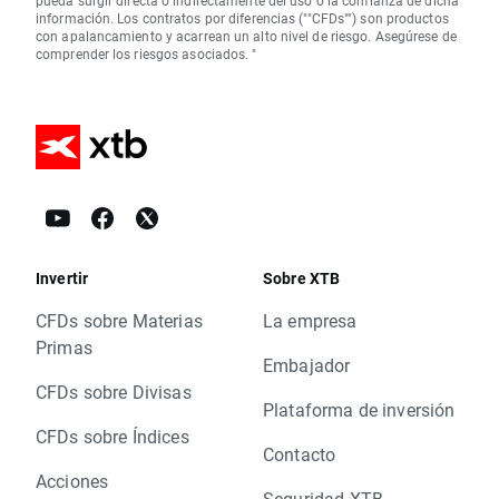
pueda surgir directa o indirectamente del uso o la confianza de dicha
información. Los contratos por diferencias (""CFDs"") son productos
con apalancamiento y acarrean un alto nivel de riesgo. Asegúrese de
comprender los riesgos asociados. "
Invertir
Sobre XTB
CFDs sobre Materias
La empresa
Primas
Embajador
CFDs sobre Divisas
Plataforma de inversión
CFDs sobre Índices
Contacto
Acciones
Seguridad XTB