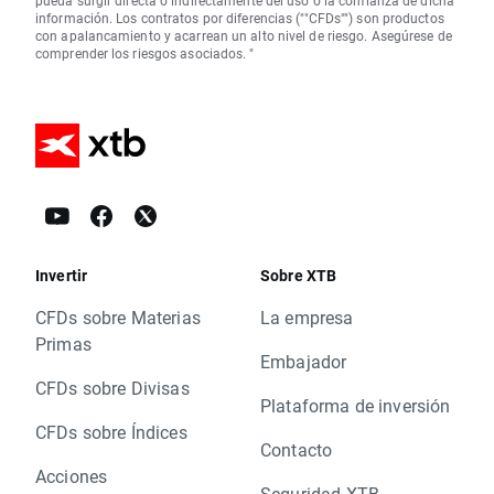
pueda surgir directa o indirectamente del uso o la confianza de dicha
información. Los contratos por diferencias (""CFDs"") son productos
con apalancamiento y acarrean un alto nivel de riesgo. Asegúrese de
comprender los riesgos asociados. "
Invertir
Sobre XTB
CFDs sobre Materias
La empresa
Primas
Embajador
CFDs sobre Divisas
Plataforma de inversión
CFDs sobre Índices
Contacto
Acciones
Seguridad XTB