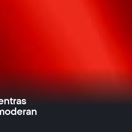
entras
 moderan