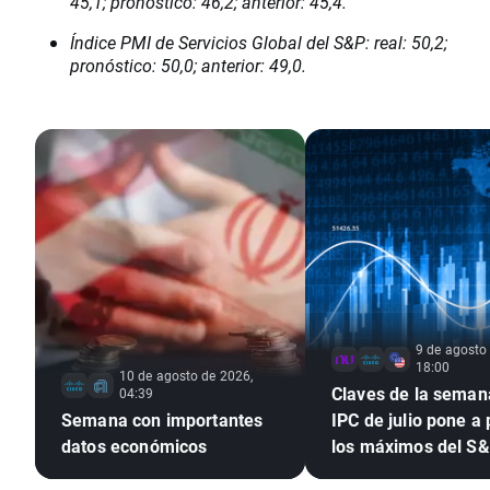
45,1; pronóstico: 46,2; anterior: 45,4.
Índice PMI de Servicios Global del S&P: real: 50,2;
pronóstico: 50,0; anterior: 49,0.
9 de agosto
18:00
10 de agosto de 2026,
Claves de la semana
04:39
Semana con importantes
IPC de julio pone a
datos económicos
los máximos del S
tras el empleo