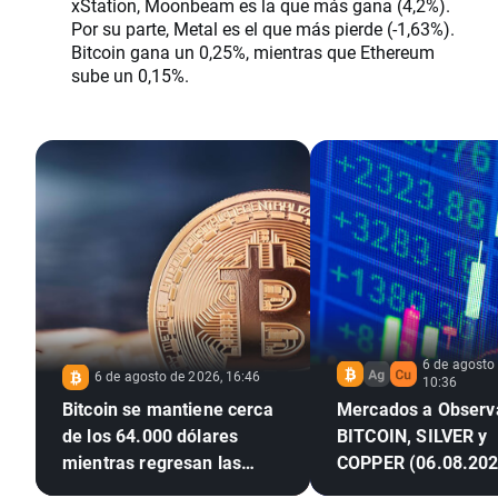
xStation, Moonbeam es la que más gana (4,2%).
Por su parte, Metal es el que más pierde (-1,63%).
Bitcoin gana un 0,25%, mientras que Ethereum
sube un 0,15%.
6 de agosto
6 de agosto de 2026, 16:46
10:36
Bitcoin se mantiene cerca
Mercados a Observ
de los 64.000 dólares
BITCOIN, SILVER y
mientras regresan las
COPPER (06.08.202
entradas en los ETF