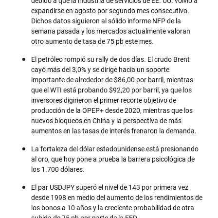
debido a que la industria de servicios de EE. UU. volvió a
expandirse en agosto por segundo mes consecutivo.
Dichos datos siguieron al sólido informe NFP de la
semana pasada y los mercados actualmente valoran
otro aumento de tasa de 75 pb este mes.
El petróleo rompió su rally de dos días. El crudo Brent
cayó más del 3,0% y se dirige hacia un soporte
importante de alrededor de $86,00 por barril, mientras
que el WTI está probando $92,20 por barril, ya que los
inversores digirieron el primer recorte objetivo de
producción de la OPEP+ desde 2020, mientras que los
nuevos bloqueos en China y la perspectiva de más
aumentos en las tasas de interés frenaron la demanda.
La fortaleza del dólar estadounidense está presionando
al oro, que hoy pone a prueba la barrera psicológica de
los 1.700 dólares.
El par USDJPY superó el nivel de 143 por primera vez
desde 1998 en medio del aumento de los rendimientos de
los bonos a 10 años y la creciente probabilidad de otra
subida de 75 pb por parte de la FED.