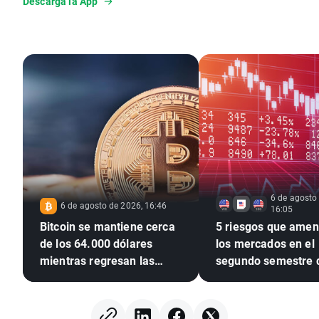
Descarga la App
6 de agosto
6 de agosto de 2026, 16:46
16:05
Bitcoin se mantiene cerca
5 riesgos que ame
de los 64.000 dólares
los mercados en el
mientras regresan las
segundo semestre 
entradas en los ETF
2026