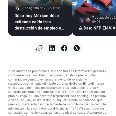
7 de agosto de 2026, 12:36
Dólar hoy México: dólar
7 de agosto de 2
extiende caída tras
09:05
destrucción de empleo en
⚠️ Dato NFP EN VI
EE. UU. e inflación
mexicana en mínimo de
seis años
"Este informe se proporciona sólo con fines de información general y
con fines educativos. Cualquier opinión, análisis, precio u otro
contenido no constituyen asesoramiento de inversión o
recomendación en entendimiento de la ley de Belice. El rendimiento
en el pasado no indica necesariamente los resultados futuros, y
cualquier persona que actúe sobre esta información lo hace bajo su
propio riesgo. XTB no aceptará responsabilidad por ninguna pérdida
o daño, incluida, sin limitación, cualquier pérdida de beneficio, que
pueda surgir directa o indirectamente del uso o la confianza de dicha
información. Los contratos por diferencias (""CFDs"") son productos
con apalancamiento y acarrean un alto nivel de riesgo. Asegúrese de