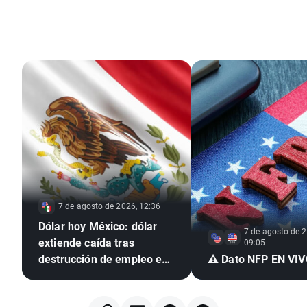
7 de agosto de 2026, 12:36
Dólar hoy México: dólar
7 de agosto de 2
extiende caída tras
09:05
destrucción de empleo en
⚠️ Dato NFP EN VI
EE. UU. e inflación
mexicana en mínimo de