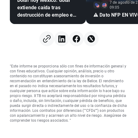
7 de agosto de 2
extiende caída tras
09:05
destrucción de empleo en
⚠️ Dato NFP EN VI
EE. UU. e inflación
mexicana en mínimo de
seis años
"Este informe se proporciona sólo con fines de información general y
con fines educativos. Cualquier opinión, análisis, precio u otro
contenido no constituyen asesoramiento de inversión o
recomendación en entendimiento de la ley de Belice. El rendimiento
en el pasado no indica necesariamente los resultados futuros, y
cualquier persona que actúe sobre esta información lo hace bajo su
propio riesgo. XTB no aceptará responsabilidad por ninguna pérdida
o daño, incluida, sin limitación, cualquier pérdida de beneficio, que
pueda surgir directa o indirectamente del uso o la confianza de dicha
información. Los contratos por diferencias (""CFDs"") son productos
con apalancamiento y acarrean un alto nivel de riesgo. Asegúrese de
comprender los riesgos asociados. "