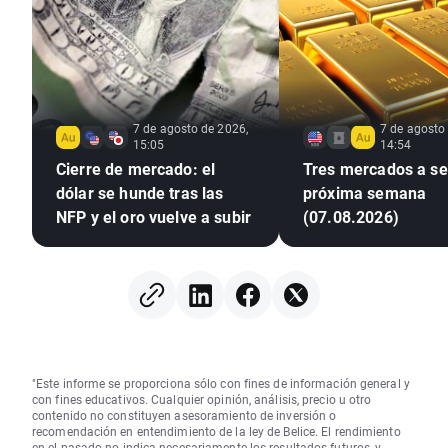
7 de agosto de 2026,
7 de agosto
15:05
14:54
Cierre de mercado: el
Tres mercados a seg
dólar se hunde tras las
próxima semana
NFP y el oro vuelve a subir
(07.08.2026)
"Este informe se proporciona sólo con fines de información general y
con fines educativos. Cualquier opinión, análisis, precio u otro
contenido no constituyen asesoramiento de inversión o
recomendación en entendimiento de la ley de Belice. El rendimiento
en el pasado no indica necesariamente los resultados futuros, y