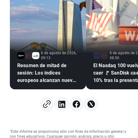
6 de agosto de 2026,
6 de agosto de 2
09:13
08:50
Resumen de mitad de
El Nasdaq 100 vuel
sesión: Los índices
caer 🚩 SanDisk ca
europeos alcanzan nuevos
10% tras la present
récords 🎢
de resultados, los
semiconductores b
presión
"Este informe se proporciona sólo con fines de información general y
con fines educativos. Cualquier opinión, análisis, precio u otro