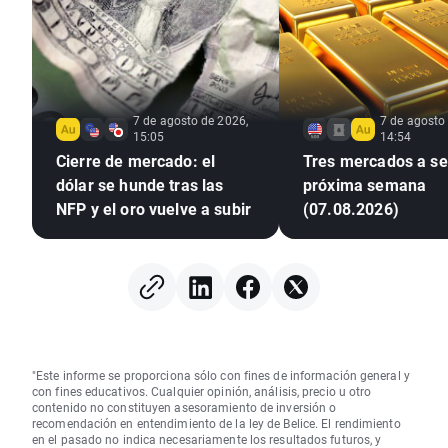
7 de agosto de 2026,
7 de agosto
15:05
14:54
Cierre de mercado: el
Tres mercados a seg
dólar se hunde tras las
próxima semana
NFP y el oro vuelve a subir
(07.08.2026)
"Este informe se proporciona sólo con fines de información general y
con fines educativos. Cualquier opinión, análisis, precio u otro
contenido no constituyen asesoramiento de inversión o
recomendación en entendimiento de la ley de Belice. El rendimiento
en el pasado no indica necesariamente los resultados futuros, y