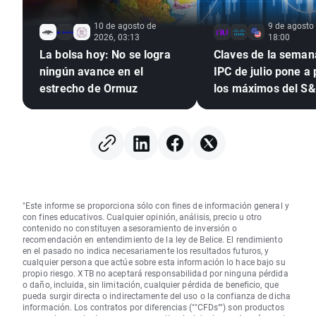
10 de agosto de
9 de agosto
2026, 03:13
18:00
La bolsa hoy: No se logra
Claves de la semana
ningún avance en el
IPC de julio pone a
estrecho de Ormuz
los máximos del S
tras el empleo
"Este informe se proporciona sólo con fines de información general y
con fines educativos. Cualquier opinión, análisis, precio u otro
contenido no constituyen asesoramiento de inversión o
recomendación en entendimiento de la ley de Belice. El rendimiento
en el pasado no indica necesariamente los resultados futuros, y
cualquier persona que actúe sobre esta información lo hace bajo su
propio riesgo. XTB no aceptará responsabilidad por ninguna pérdida
o daño, incluida, sin limitación, cualquier pérdida de beneficio, que
pueda surgir directa o indirectamente del uso o la confianza de dicha
información. Los contratos por diferencias (""CFDs"") son productos