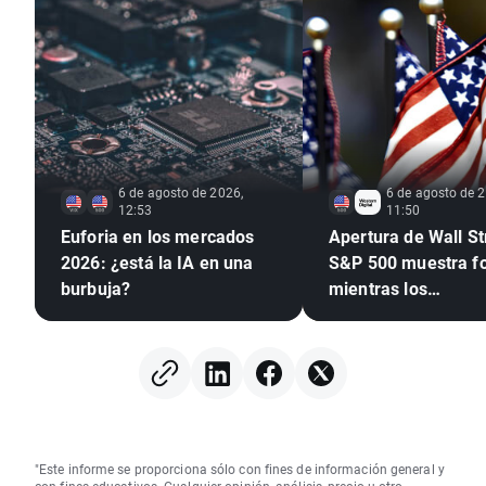
6 de agosto de 2026,
6 de agosto de 2
12:53
11:50
Euforia en los mercados
Apertura de Wall Str
2026: ¿está la IA en una
S&P 500 muestra fo
burbuja?
mientras los
semiconductores s
rezagan 🚩 Western 
cae un 12%
"Este informe se proporciona sólo con fines de información general y