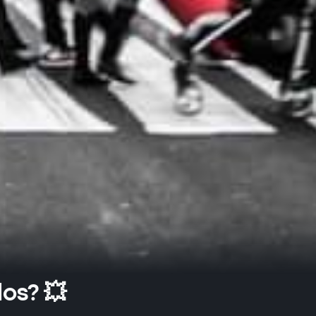
os? 💥