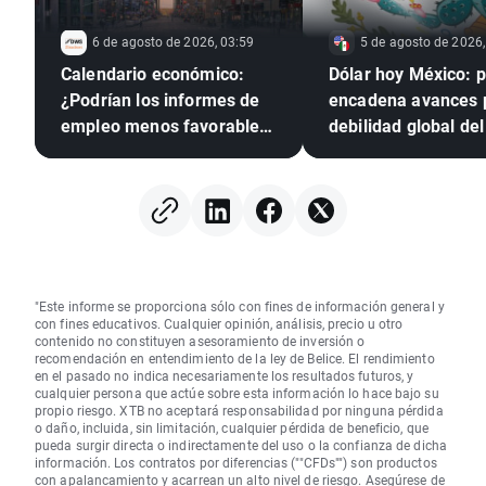
6 de agosto de 2026, 03:59
5 de agosto de 2026,
Calendario económico:
Dólar hoy México: 
¿Podrían los informes de
encadena avances 
empleo menos favorables
debilidad global del 
presionar a la Reserva
verde
Federal para que suba los
tipos?
"Este informe se proporciona sólo con fines de información general y
con fines educativos. Cualquier opinión, análisis, precio u otro
contenido no constituyen asesoramiento de inversión o
recomendación en entendimiento de la ley de Belice. El rendimiento
en el pasado no indica necesariamente los resultados futuros, y
cualquier persona que actúe sobre esta información lo hace bajo su
propio riesgo. XTB no aceptará responsabilidad por ninguna pérdida
o daño, incluida, sin limitación, cualquier pérdida de beneficio, que
pueda surgir directa o indirectamente del uso o la confianza de dicha
información. Los contratos por diferencias (""CFDs"") son productos
con apalancamiento y acarrean un alto nivel de riesgo. Asegúrese de