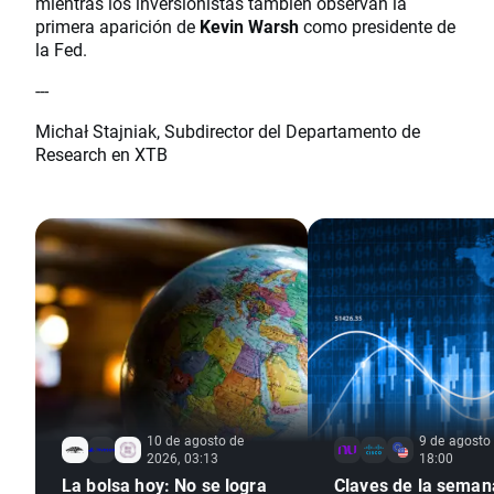
mientras los inversionistas también observan la
primera aparición de
Kevin Warsh
como presidente de
la Fed.
---
Michał Stajniak, Subdirector del Departamento de
Research en XTB
10 de agosto de
9 de agosto
2026, 03:13
18:00
La bolsa hoy: No se logra
Claves de la semana