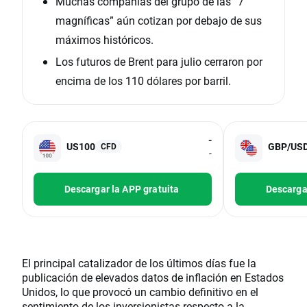
Muchas compañías del grupo de las “7
magníficas” aún cotizan por debajo de sus
máximos históricos.
Los futuros de Brent para julio cerraron por
encima de los 110 dólares por barril.
-
US100
GBP/US
CFD
-
Descargar la APP gratuita
Descargar
El principal catalizador de los últimos días fue la
publicación de elevados datos de inflación en Estados
Unidos, lo que provocó un cambio definitivo en el
sentimiento de los inversionistas respecto a la