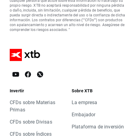
cualquier persona que actúe sobre esta información lo hace bajo su
propio riesgo. XTB no aceptará responsabilidad por ninguna pérdida
o daño, incluida, sin limitación, cualquier pérdida de beneficio, que
pueda surgir directa o indirectamente del uso o la confianza de dicha
información. Los contratos por diferencias (""CFDs"") son productos
con apalancamiento y acarrean un alto nivel de riesgo. Asegúrese de
comprender los riesgos asociados. "
Invertir
Sobre XTB
CFDs sobre Materias
La empresa
Primas
Embajador
CFDs sobre Divisas
Plataforma de inversión
CFDs sobre Índices