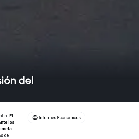
sión del
raba.
El
Informes Económicos
ante los
u meta
as de