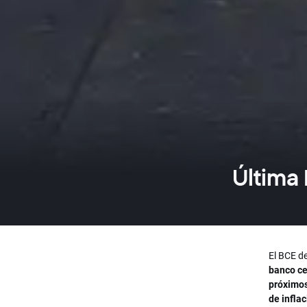
Última 
El BCE de
banco ce
próximos
de infla