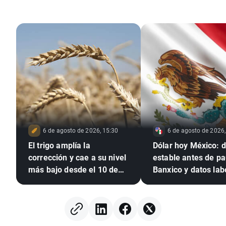
6 de agosto de 2026, 15:30
6 de agosto de 2026,
El trigo amplía la
Dólar hoy México: d
corrección y cae a su nivel
estable antes de p
más bajo desde el 10 de
Banxico y datos lab
julio 🚩 La sequía, El Niño y
de EE. UU.
el mar Negro, en el foco