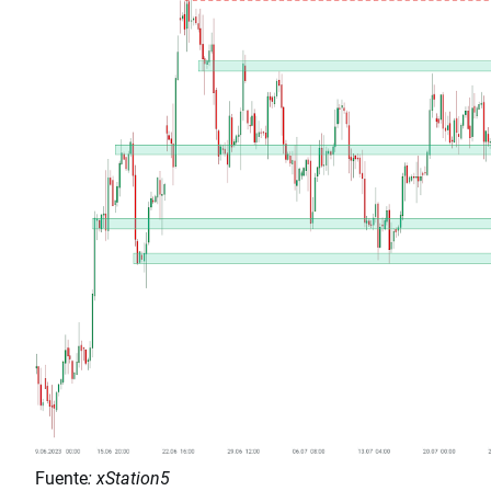
Fuente
: xStation5